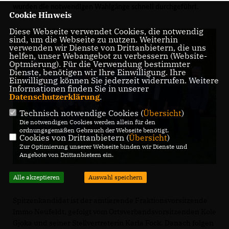
wurden die notwendigen Wahlgänge schnell durchgeführt.
Cookie Hinweis
Diese Webseite verwendet Cookies, die notwendig
sind, um die Webseite zu nutzen. Weiterhin
verwenden wir Dienste von Drittanbietern, die uns
helfen, unser Webangebot zu verbessern (Website-
Optmierung). Für die Verwendung bestimmter
Dienste, benötigen wir Ihre Einwilligung. Ihre
Einwilligung können Sie jederzeit widerrufen. Weitere
Informationen finden Sie in unserer
Datenschutzerklärung
.
Technisch notwendige Cookies (
Übersicht
)
Die notwendigen Cookies werden allein für den
ordnungsgemäßen Gebrauch der Webseite benötigt.
Cookies von Drittanbietern (
Übersicht
)
Zur Optimierung unserer Webseite binden wir Dienste und
Angebote von Drittanbietern ein.
Alle akzeptieren
Auswahl speichern
Spitzenkandidat ist der amtierende Fraktionsvorsitzende
Immo Neufeldt, gefolgt vom Ortsverbandsvorsitzenden Kole
Gjoka und seiner Stellvertreterin Karla Fock. Danach folgen