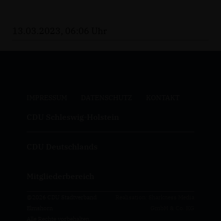
13.03.2023, 06:06 Uhr
IMPRESSUM
DATENSCHUTZ
KONTAKT
CDU Schleswig-Holstein
CDU Deutschlands
Mitgliederbereich
@2026 CDU Stadtverband
Realisation: Sharkness Media
Elmshorn
GmbH & Co. KG
Alle Rechte vorbehalten.