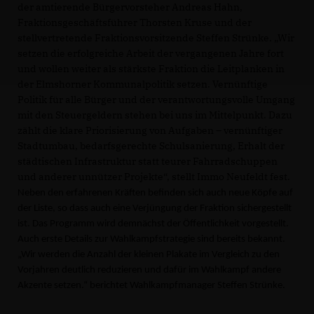
der amtierende Bürgervorsteher Andreas Hahn,
Fraktionsgeschäftsführer Thorsten Kruse und der
stellvertretende Fraktionsvorsitzende Steffen Strünke. „Wir
setzen die erfolgreiche Arbeit der vergangenen Jahre fort
und wollen weiter als stärkste Fraktion die Leitplanken in
der Elmshorner Kommunalpolitik setzen. Vernünftige
Politik für alle Bürger und der verantwortungsvolle Umgang
mit den Steuergeldern stehen bei uns im Mittelpunkt. Dazu
zählt die klare Priorisierung von Aufgaben – vernünftiger
Stadtumbau, bedarfsgerechte Schulsanierung, Erhalt der
städtischen Infrastruktur statt teurer Fahrradschuppen
und anderer unnützer Projekte“, stellt Immo Neufeldt fest.
Neben den erfahrenen Kräften befinden sich auch neue Köpfe auf
der Liste, so dass auch eine Verjüngung der Fraktion sichergestellt
ist. Das Programm wird demnächst der Öffentlichkeit vorgestellt.
Auch erste Details zur Wahlkampfstrategie sind bereits bekannt.
Wir werden die Anzahl der kleinen Plakate im Vergleich zu den
Vorjahren deutlich reduzieren und dafür im Wahlkampf andere
Akzente setzen.“ berichtet Wahlkampfmanager Steffen Strünke.