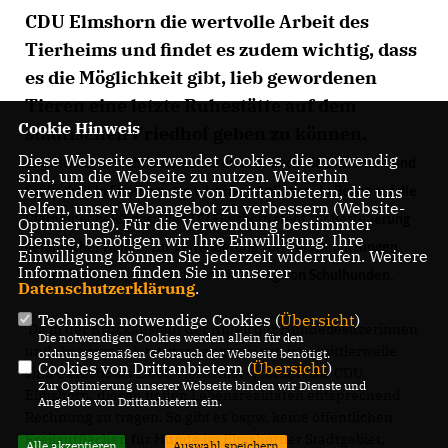
CDU Elmshorn die wertvolle Arbeit des
Tierheims und findet es zudem wichtig, dass
es die Möglichkeit gibt, lieb gewordenen
Tieren eine letzte Ruhestätte auf dem
Cookie Hinweis
städtischen Friedhof geben zu können.
Diese Webseite verwendet Cookies, die notwendig
Zugleich ist den Christdemokraten aber auch die Sicherheit und
sind, um die Webseite zu nutzen. Weiterhin
verwenden wir Dienste von Drittanbietern, die uns
Sauberkeit in Elmshorn ein wichtiges Anliegen. In Bezug auf die
helfen, unser Webangebot zu verbessern (Website-
Vierbeiner heißt das: Die CDU Elmshorn steht zur Besteuerung
Optmierung). Für die Verwendung bestimmter
Dienste, benötigen wir Ihre Einwilligung. Ihre
gefährlicher Hunde, zur Verhinderung von Verschmutzungen
Einwilligung können Sie jederzeit widerrufen. Weitere
Informationen finden Sie in unserer
durch Hundekot, aber auch zur Förderung von Schulhunden.
Datenschutzerklärung
.
Technisch notwendige Cookies (
Übersicht
)
Da in der Krückaustadt der Anteil der Hundebesitzerinnen
Die notwendigen Cookies werden allein für den
und -besitzer zuletzt stark angestiegen ist – mittlerweile
ordnungsgemäßen Gebrauch der Webseite benötigt.
Cookies von Drittanbietern (
Übersicht
)
sind es mehr als 2.500 Vierbeiner–, fordert die CDU
Zur Optimierung unserer Webseite binden wir Dienste und
Elmshorn, diesen neuen Lebensrealitäten entsprechend
Angebote von Drittanbietern ein.
Rechnung zu tragen. So gibt es bspw. keine öffentlichen
Freilaufflächen für Hunde im Elmshorner Stadtgebiet,
Alle akzeptieren
Auswahl speichern