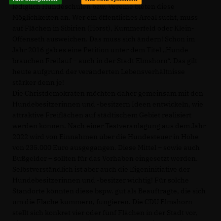
lediglich Hundeschulen bzw. Vereine bieten diese
Möglichkeiten an. Wer ein öffentliches Areal sucht, muss
auf Flächen in Sibirien (Horst), Kummerfeld oder Klein-
Offenseth ausweichen. Das muss sich ändern! Schon im
Jahr 2016 gab es eine Petition unter dem Titel „Hunde
brauchen Freilauf – auch in der Stadt Elmshorn“. Das gilt
heute aufgrund der veränderten Lebensverhältnisse
stärker denn je!
Die Christdemokraten möchten daher gemeinsam mit den
Hundebesitzerinnen und -besitzern Ideen entwickeln, wie
attraktive Freiflächen auf städtischem Gebiet realisiert
werden können. Nach einer Testveranlagung aus dem Jahr
2022 wird von Einnahmen über die Hundesteuer in Höhe
von 235.000 Euro ausgegangen. Diese Mittel – sowie auch
Bußgelder – sollten für das Vorhaben eingesetzt werden.
Selbstverständlich ist aber auch die Eigeninitiative der
Hundebesitzerinnen und -besitzer wichtig! Für solche
Standorte könnten diese bspw. gut als Beauftragte, die sich
um die Fläche kümmern, fungieren. Die CDU Elmshorn
stellt sich konkret vier oder fünf Flächen in der Stadt vor,